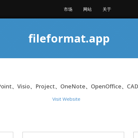
市场
网站
关于
fileformat.app
Point、Visio、Project、OneNote、OpenOffic
Visit Website