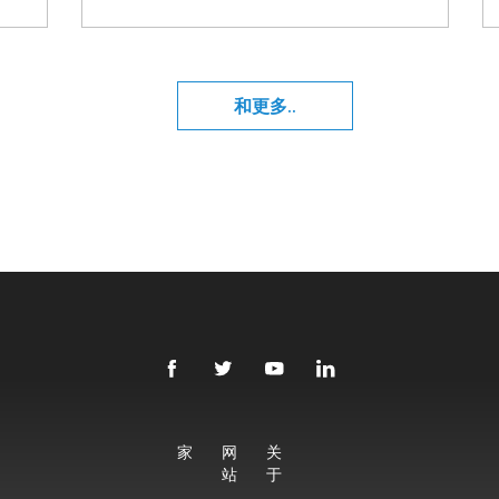
和更多..
家
网
关
站
于